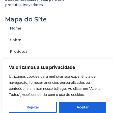
produtos inovadores.
Mapa do Site
Home
Sobre
Produtos
Contato
Valorizamos a sua privacidade
Utilizamos cookies para melhorar sua experiência de
navegação, fornecer anúncios personalizados ou
conteúdo, e analisar nosso tráfego. Ao clicar em "Aceitar
Copyright © 2009 Luminar. Todos os direitos reservados | Criado
rapidinho 🏃🏽‍♀e com ❤️ por
Metta K. Criativa
Todos", você concorda com o uso de cookies.
Rejeitar
Aceitar